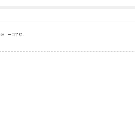
合理，一目了然。
。