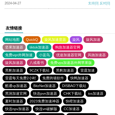
2024-04-27
支持
[0]
反对
[0]
友情链接
网站地图
QuickQ
旋风加速度器
旋风
旋风加速
坚果加速器
tiktok加速器
狗急加速器官网
免费vqn外网加速
小蓝鸟
优途加速器官网
风驰加速器
旋风加速器
八戒看书
免费vps加速器外网苹果版
黑豹加速器
9CZK下载站
黑豹加速器
雷霆加速
雷霆每天免费2小时
免费跨墙软件
快鸭加速器
酷通vp加速器
BitzNet加速器
DISBAO下载站
黑洞加速官网
快连pvn加速器
CHK下载站
ios加速器
夏时加速器
2023免费加速神器
快橙加速器
快连npv加速器
快连vn破解版
CC加速器