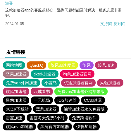
游客
这款加速器app的客服很贴心，遇到问题都能及时解决，服务态度非常
好。
2024-01-05
支持
[0]
反对
[0]
友情链接
网站地图
QuickQ
旋风加速度器
旋风
旋风加速
坚果加速器
tiktok加速器
狗急加速器官网
免费vqn外网加速
小蓝鸟
优途加速器官网
风驰加速器
旋风加速器
八戒看书
免费vps加速器外网苹果版
黑豹加速器
一元机场
IOS加速器
CC加速器
9CZK下载站
黑豹加速器
油管加速器永久免费版
雷霆加速
雷霆每天免费2小时
免费跨墙软件
旋风nvp加速器
黑洞官方加速器
快鸭加速器