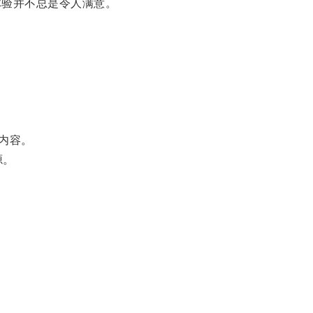
验并不总是令人满意。
内容。
源。
。