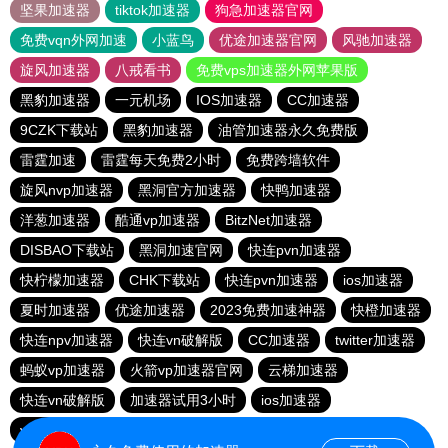
坚果加速器
tiktok加速器
狗急加速器官网
免费vqn外网加速
小蓝鸟
优途加速器官网
风驰加速器
旋风加速器
八戒看书
免费vps加速器外网苹果版
黑豹加速器
一元机场
IOS加速器
CC加速器
9CZK下载站
黑豹加速器
油管加速器永久免费版
雷霆加速
雷霆每天免费2小时
免费跨墙软件
旋风nvp加速器
黑洞官方加速器
快鸭加速器
洋葱加速器
酷通vp加速器
BitzNet加速器
DISBAO下载站
黑洞加速官网
快连pvn加速器
快柠檬加速器
CHK下载站
快连pvn加速器
ios加速器
夏时加速器
优途加速器
2023免费加速神器
快橙加速器
快连npv加速器
快连vn破解版
CC加速器
twitter加速器
蚂蚁vp加速器
火箭vp加速器官网
云梯加速器
快连vn破解版
加速器试用3小时
ios加速器
vp加速器官网
快鸭加速器
大象加速器