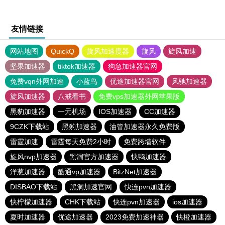
友情链接
网站地图
QuickQ
旋风加速度器
旋风
旋风加速
坚果加速器
tiktok加速器
狗急加速器官网
免费vqn外网加速
小蓝鸟
优途加速器官网
风驰加速器
旋风加速器
八戒看书
免费vps加速器外网苹果版
黑豹加速器
一元机场
IOS加速器
CC加速器
9CZK下载站
黑豹加速器
油管加速器永久免费版
雷霆加速
雷霆每天免费2小时
免费跨墙软件
旋风nvp加速器
黑洞官方加速器
快鸭加速器
洋葱加速器
酷通vp加速器
BitzNet加速器
DISBAO下载站
黑洞加速官网
快连pvn加速器
快柠檬加速器
CHK下载站
快连pvn加速器
ios加速器
夏时加速器
优途加速器
2023免费加速神器
快橙加速器